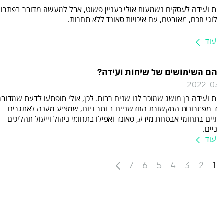
ת ועידה לעסקים נשמעות אולי כעניין פשוט, אבל למעשה מדובר בפתרון
וגי חכם, מאובטח, עם איכויות סאונד ללא תחרות.
עוד
ם השימושים של שיחות ועידה?
2022-0
 ועידה הן מושג שמוכר לנו שנים רבות. לכן, אולי תופתעו לדעת שמדובר
 מפתרונות התקשורת החדשניים ביותר כיום, שמציע מענה לאתגרים
ים בתחומי אבטחת מידע, סאונד ואפילו בתחומי ניהול וייעול תהליכים
יים.
עוד
7
6
5
4
3
2
1