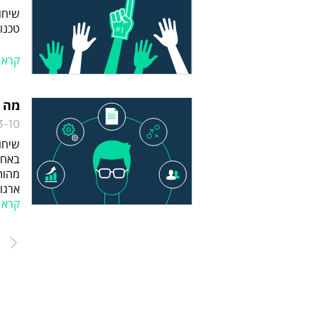
שיחו
טכנול
קרא 
מה ה
3-10
שיחות
באחד
מהותי
ארגונ
קרא 