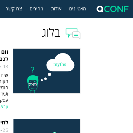
מאפיינים
אודות
מחירים
צרו קשר
בלוג
לכם
5-13
שיחו
הקור
הוכש
ועיד
עסקי
קרא 
למי 
1-25