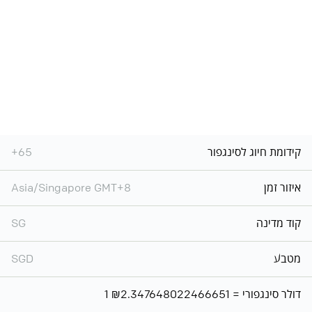
קידומת חיוג לסינגפור
+65
איזור זמן
Asia/Singapore GMT+8
קוד מדינה
SG
מטבע
SGD
1 דולר סינגפורי = ₪2.347648022466651