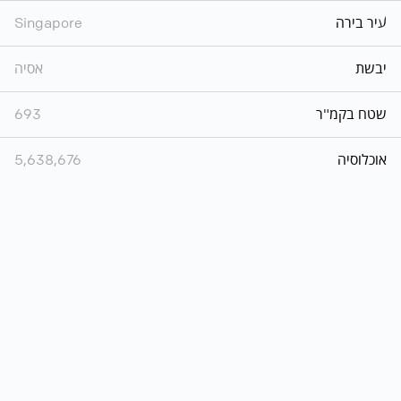
עיר בירה
Singapore
יבשת
אסיה
שטח בקמ"ר
693
אוכלוסיה
5,638,676