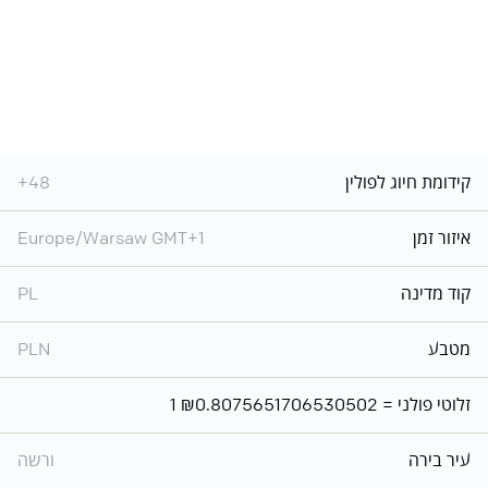
קידומת חיוג לפולין
+48
איזור זמן
Europe/Warsaw GMT+1
קוד מדינה
PL
מטבע
PLN
1 זלוטי פולני = ₪0.8075651706530502
עיר בירה
ורשה