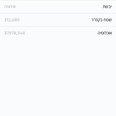
יבשת
אירופה
שטח בקמ"ר
312,685
אוכלוסיה
37,978,548