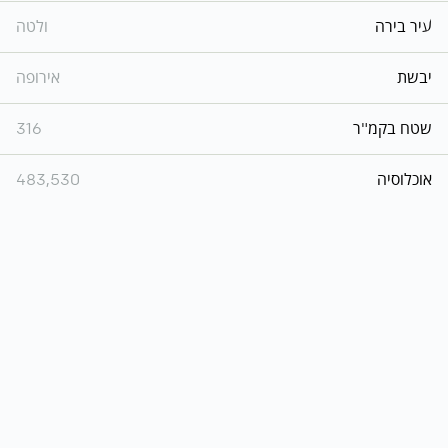
עיר בירה
ולטה
יבשת
אירופה
שטח בקמ"ר
316
אוכלוסיה
483,530