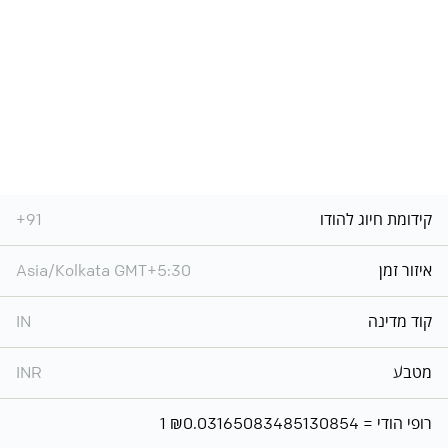
קידומת חיוג להודו
+91
איזור זמן
Asia/Kolkata GMT+5:30
קוד מדינה
IN
מטבע
INR
1 רופי הודי = ₪0.03165083485130854