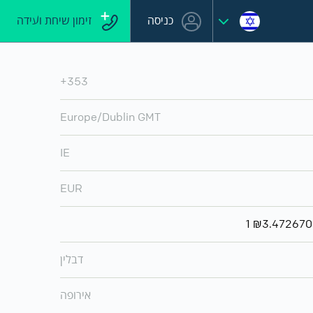
כניסה
זימון שיחת ועידה
+353
Europe/Dublin GMT
IE
EUR
דבלין
אירופה