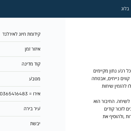
בלוג
קידומת חיוג לאירלנד
איזור זמן
קוד מדינה
רלנד. בכל רגע נתון מקיימים
קווים נייחים, אבטחה
מטבע
ו להזמין שיחות
1 אירו = ₪3.4726700365416483
לשיחה. החיבור הוא
עיר בירה
ם לזכור קודים
ת ,ולהוסיף את
יבשת