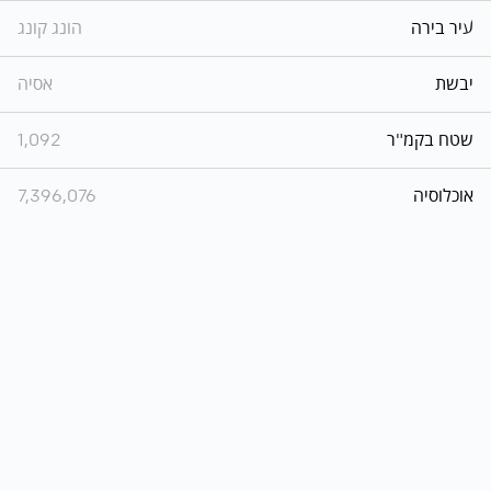
עיר בירה
הונג קונג
יבשת
אסיה
שטח בקמ"ר
1,092
אוכלוסיה
7,396,076