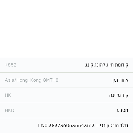
קידומת חיוג להונג קונג
+852
איזור זמן
Asia/Hong_Kong GMT+8
קוד מדינה
HK
מטבע
HKD
1 דולר הונג קונגי = ₪0.3837360535543513