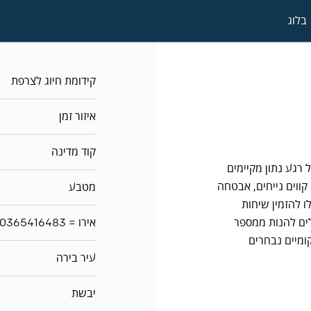
בלוג
קידומת חיוג לצרפת
איזור זמן
קוד מדינה
רפת. בכל רגע נתון מקיימים
קווים נייחים, אבטחה
מטבע
ו להזמין שיחות
לים להנות ממספר
1 אירו = ₪3.4726700365416483
ומיים נבחרים
עיר בירה
יבשת