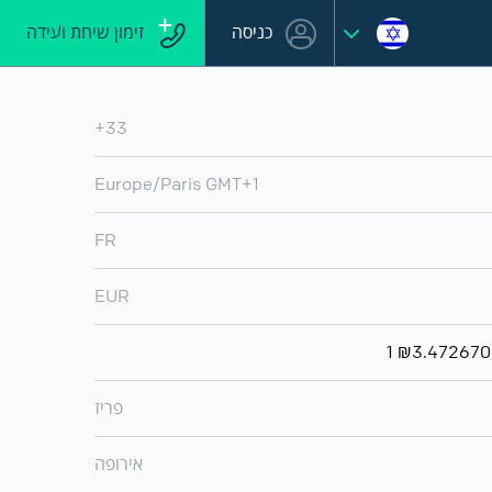
כניסה
זימון שיחת ועידה
+33
Europe/Paris GMT+1
FR
EUR
פריז
אירופה