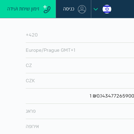
כניסה
זימון שיחת ועידה
+420
Europe/Prague GMT+1
CZ
CZK
פראג
אירופה