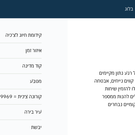
בלוג
קידומת חיוג לצ'כיה
איזור זמן
קוד מדינה
כיה. בכל רגע נתון מקיימים
קווים נייחים, אבטחה
מטבע
ו להזמין שיחות
לים להנות ממספר
1 קורונה צ׳כית = ₪0.1434772659009969
ומיים נבחרים
עיר בירה
יבשת