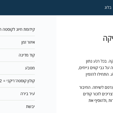
בלוג
קידומת חיוג לקוסטה ר
קה
איזור זמן
קוד מדינה
סטה ריקה. בכל רגע נתון
על גבי קווים נייחים,
מטבע
. התחילו להזמין
1 קולון קוסטה־ריקני = ₪0.006664548171686982
רפם לשיחה. החיבור
עיר בירה
ריכים לזכור קודים
ת ,ולהוסיף את
יבשת