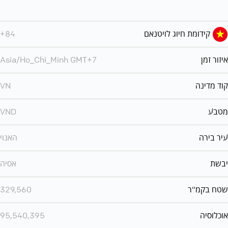
קידומת חיוג לויטנאם
+84
איזור זמן
Asia/Ho_Chi_Minh GMT+7
קוד מדינה
VN
מטבע
VND
עיר בירה
האנוי
יבשת
אסיה
שטח בקמ"ר
329,560
אוכלוסיה
95,540,395