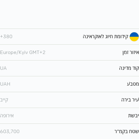
קידומת חיוג לאוקראינה
+380
איזור זמן
Europe/Kyiv GMT+2
קוד מדינה
UA
מטבע
UAH
עיר בירה
קייב
יבשת
אירופה
שטח בקמ"ר
603,700