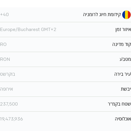
קידומת חיוג לרומניה
+40
איזור זמן
Europe/Bucharest GMT+2
קוד מדינה
RO
מטבע
RON
עיר בירה
בוקרשט
יבשת
אירופה
שטח בקמ"ר
237,500
אוכלוסיה
19,473,936