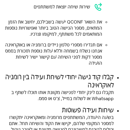
שירות שיחה יוצאת למשתתפים
את השאר QCONF יעשה בשבילכם, יחשב את הזמן
המתאים, מספר הגישה הטוב ביותר ואפשרויות נוספות
המותאמים לכל משתתף, למיקומו וצרכיו.
אם תגדירו מספרי טלפון ניידים ברומניה או באוקראינה
אנחנו נשלח בשמחה וללא עלות נוספת תזכורת בסמס
מספר דקות לפני השיחה עם קישור ישיר לשיחת
הועידה
קבלו קוד גישה יחודי לשיחת ועידה בין רומניה
לאוקראינה
תקבלו גם לינק יחודי לפגישה מקוונת אותו תוכלו לשתף ב
Whatsapp או לשלוח במייל, צ'ט או סמס.
שיחות ועידה פשוטות
בשעה היעודה, המשתתפים מרומניה ומאוקראינה יתקשרו
למספר המקומי שלהם, יקישו את הקוד והשיחה תחל. אתם
יכולים להיכנס לחשבונכם לפגישה מקוונת או לצורך ניהול