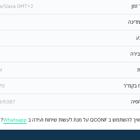
 זמן
ia/Gaza GMT+2
מדינה
ע
בירה
ת
א
 בקמ"ר
70
וסיה
69,087
איך להשתמש ב QCONF על מנת לעשות שיחות ועידה ב
Whatsapp
?