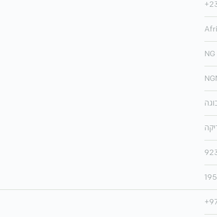
+2
Afr
NG
NG
וגה
יקה
92
195
+9