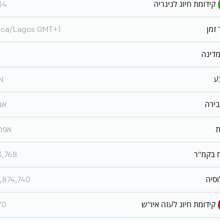
קידומת חיוג לניגריה
34
 זמן
ica/Lagos GMT+1
מדינה
ע
N
בירה
אב
ת
אפר
 בקמ"ר
3,768
וסיה
,874,740
קידומת חיוג לעזה איו"ש
70