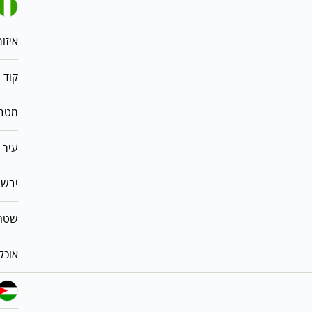
איזור
קוד 
מטב
עיר 
יבש
שטח
אוכל