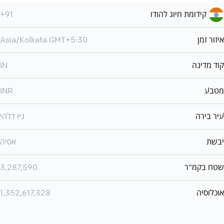
קידומת חיוג להודו
+91
איזור זמן
Asia/Kolkata GMT+5:30
קוד מדינה
IN
מטבע
INR
עיר בירה
ניו דלהי
יבשת
אסיה
שטח בקמ"ר
3,287,590
אוכלוסיה
1,352,617,328