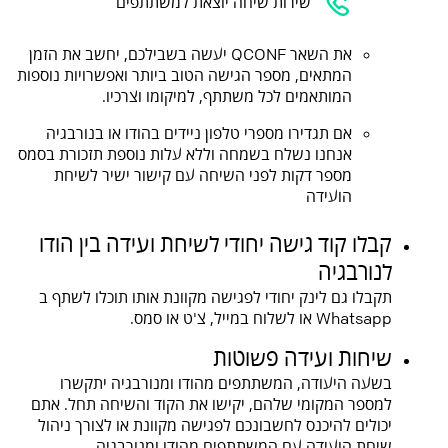
שירות שיחה יוצאת למשתתפים
את השאר QCONF יעשה בשבילכם, יחשב את הזמן
המתאים, מספר הגישה הטוב ביותר ואפשרויות נוספות
המותאמים לכל משתתף, למיקומו וצרכיו.
אם תגדירו מספרי טלפון ניידים בהודו או בנורבגיה
אנחנו נשלח בשמחה וללא עלות נוספת תזכורת בסמס
מספר דקות לפני השיחה עם קישור ישיר לשיחת
הועידה
קבלו קוד גישה יחודי לשיחת ועידה בין הודו
לנורבגיה
תקבלו גם לינק יחודי לפגישה מקוונת אותו תוכלו לשתף ב
Whatsapp או לשלוח במייל, צ'ט או סמס.
שיחות ועידה פשוטות
בשעה היעודה, המשתתפים מהודו ומנורבגיה יתקשרו
למספר המקומי שלהם, יקישו את הקוד והשיחה תחל. אתם
יכולים להיכנס לחשבונכם לפגישה מקוונת או לצורך ניהול
שיחת הועידה עם המשתתפים מהודו ומנורבגיה