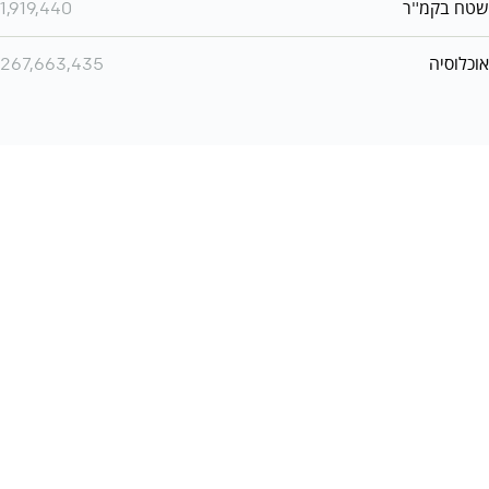
שטח בקמ"ר
1,919,440
אוכלוסיה
267,663,435
איך להשתמש ב QCONF על מנת לעשות שיחות ועידה ב
Whatsapp
?
שיחות ועידה
צרו קשר
תמיכה
בינלאומיות
תקנון
פרטיות
הצהרת נגישות
QConf 2026