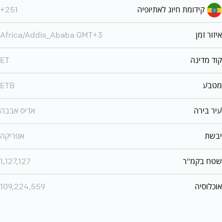
קידומת חיוג לאתיופיה
+251
איזור זמן
Africa/Addis_Ababa GMT+3
קוד מדינה
ET
מטבע
ETB
עיר בירה
אדיס אבבה
יבשת
אפריקה
שטח בקמ"ר
1,127,127
אוכלוסיה
109,224,559